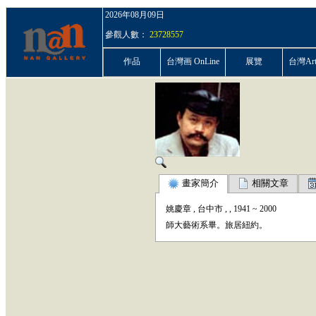
2026年08月09日
參觀人數：
23728557
作品
台灣画 OnLine
展覽
台灣ArtP
畫家簡介
相關文章
姚慶章
,
台中市
,
,
1941
~
2000
師大藝術系畢。旅居紐約。