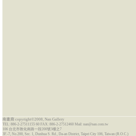
南畫廊 copyright©2008, Nan Gallery
TEL: 886-2-27511155 60 FAX: 886-2-27512460 Mail: nan@nan.com.tw
106 台北市敦化南路一段200號3樓之7
3F.-7, No.200, Sec. 1, Dunhua S. Rd., Da-an District, Taipei City 106, Taiwan (R.O.C.)