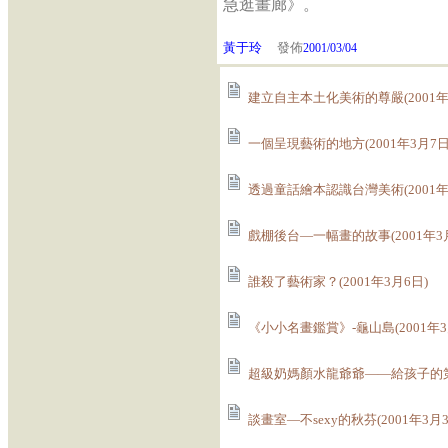
急逛畫廊》。
黃于玲
發佈
2001/03/04
建立自主本土化美術的尊嚴(2001年3
一個呈現藝術的地方(2001年3月7日
透過童話繪本認識台灣美術(2001年
戲棚後台—一幅畫的故事(2001年3
誰殺了藝術家？(2001年3月6日)
《小小名畫鑑賞》-龜山島(2001年3
超級奶媽顏水龍爺爺——給孩子的第一
談畫室—不sexy的秋芬(2001年3月3