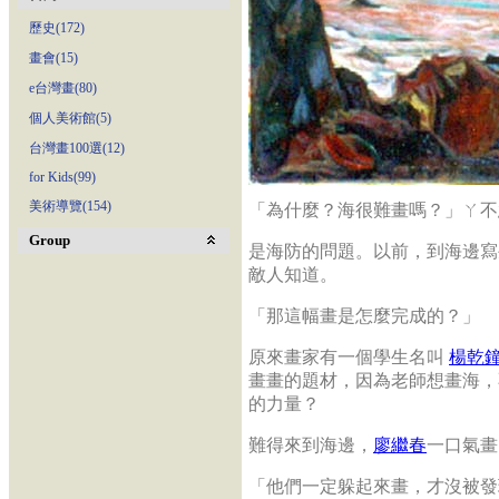
歷史(172)
畫會(15)
e台灣畫(80)
個人美術館(5)
台灣畫100選(12)
for Kids(99)
美術導覽(154)
「為什麼？海很難畫嗎？」ㄚ不
Group
是海防的問題。以前，到海邊寫
敵人知道。
「那這幅畫是怎麼完成的？」
原來畫家有一個學生名叫
楊乾
畫畫的題材，因為老師想畫海，
的力量？
難得來到海邊，
廖繼春
一口氣畫
「他們一定躲起來畫，才沒被發