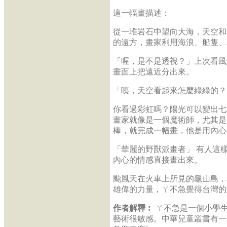
這一幅畫描述：
從一堆岩石中望向大海，天空和
的遠方，畫家利用海浪、船隻、
「喔，是不是透視？」上次看風
畫面上把遠近分出來。
「咦，天空看起來怎麼綠綠的？
你看過彩虹嗎？陽光可以變出七
畫家就像是一個魔術師，尤其是
棒，就完成一幅畫，他是用內心
「華麗的野獸派畫者」 有人這
內心的情感直接畫出來。
颱風天在火車上所見的龜山島，
雄偉的力量，ㄚ不急覺得台灣的
作者解釋︰
ㄚ不急是一個小學
藝術很敏感。中華兒童叢書有一