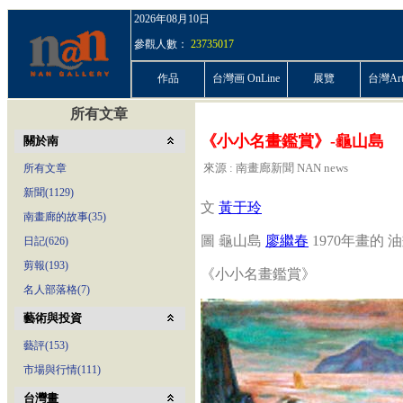
2026年08月10日
參觀人數：
23735017
作品
台灣画 OnLine
展覽
台灣ArtP
所有文章
《小小名畫鑑賞》-龜山島
關於南
來源 : 南畫廊新聞 NAN news
所有文章
新聞(1129)
文
黃于玲
南畫廊的故事(35)
圖 龜山島
廖繼春
1970年畫的 油
日記(626)
剪報(193)
《小小名畫鑑賞》
名人部落格(7)
藝術與投資
藝評(153)
市場與行情(111)
台灣畫