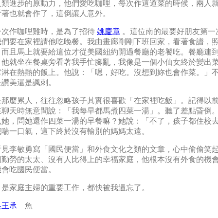
人類進步的原動力，他們愛吃咖哩，每次作這道菜的時候，兩人
看著也就會作了，這倒讓人意外。
一次作咖哩雞時，是為了招待
姚慶章
。這位南的最要好朋友第一
我們要在家裡請他吃晚餐。我由畫廊剛剛下班回家，看著食譜，
，而且馬上就要給這位才從美國紐約開過餐廳的老饕吃。餐廳連
，他就坐在餐桌旁看著我手忙腳亂，我像是一個小仙女終於變出
它淋在熱熱的飯上。他說：「嗯，好吃。沒想到妳也會作菜。」
是讚美還是諷刺。
是那麼累人，往往忽略孩子其實很喜歡「在家裡吃飯」。記得以
在聊天時無意間說：「我每早都馬煮四菜一湯」。聽了差點昏倒
見她，問她還作四菜一湯的早餐嘛？她說：「不了，孩子都住校
我喘一口氣，這下終於沒有輸別的媽媽太遠。
看見李敏勇寫「國民便當」和外食文化之類的文章，心中偷偷笑
個勤勞的太太、沒有人比得上的幸福家庭，他根本沒有外食的機
機會吃國民便當。
，是家庭主婦的重要工作，都快被我遺忘了。
吳王承
魚