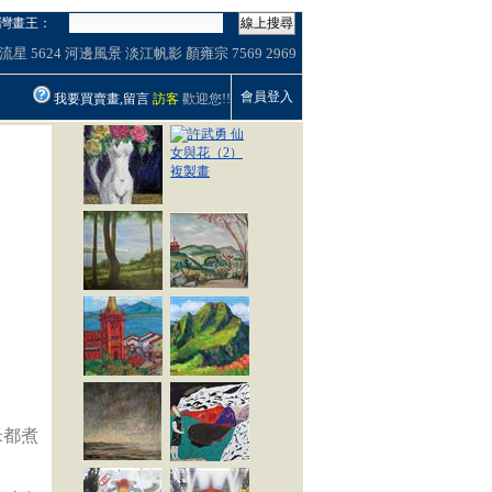
灣畫王：
線上搜尋
流星
5624
河邊風景
淡江帆影
顏雍宗
7569
2969
會員登入
我要買賣畫,留言
訪客
歡迎您!!
米都煮