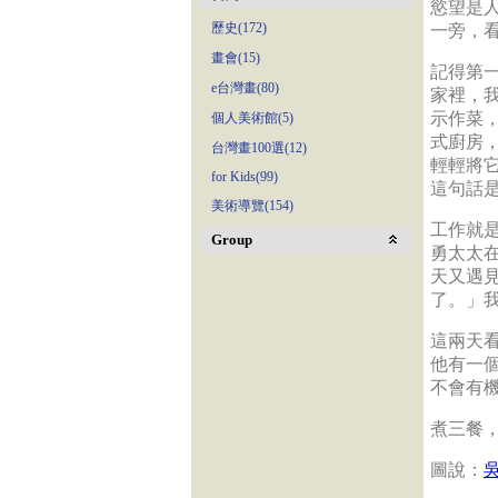
慾望是
歷史(172)
一旁，
畫會(15)
記得第
e台灣畫(80)
家裡，
示作菜
個人美術館(5)
式廚房
台灣畫100選(12)
輕輕將
for Kids(99)
這句話
美術導覽(154)
工作就
Group
勇太太
天又遇
了。」
這兩天
他有一
不會有
煮三餐
圖說：