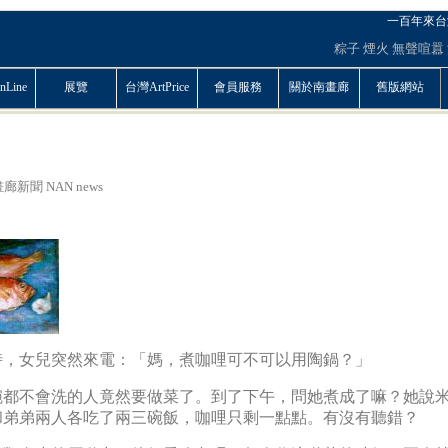
一百年來台
粽子
煙火
無聲喧囂
Line
展覽
台灣ArtPrice
會員服務
關於南畫廊
舊版網站
廊新聞 NAN news
時，女兒突然來電：「媽，煮咖哩可不可以用陶鍋？」
碗都不會洗的人竟然要做菜了。到了下午，問她煮成了嘛？她說
和弟弟兩人各吃了兩三碗飯，咖哩只剩一點點。有沒有聽錯？