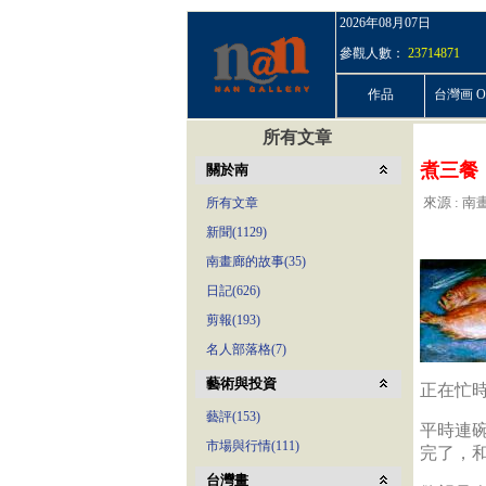
2026年08月07日
參觀人數：
23714871
作品
台灣画 On
所有文章
煮三餐
關於南
來源 : 南畫
所有文章
新聞(1129)
南畫廊的故事(35)
日記(626)
剪報(193)
名人部落格(7)
藝術與投資
正在忙
藝評(153)
平時連
市場與行情(111)
完了，
台灣畫