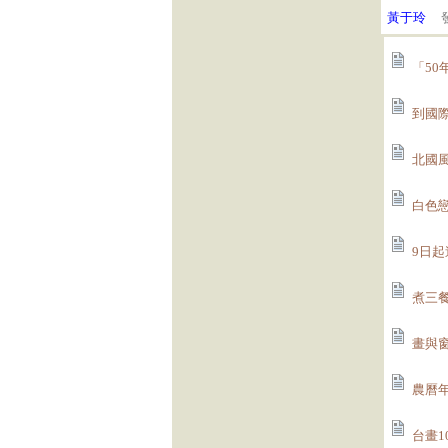
黃于玲
發
「50
到國際
北國風景
白色戀
9日起
煮三餐(
畫與窗
農曆年
台畫10