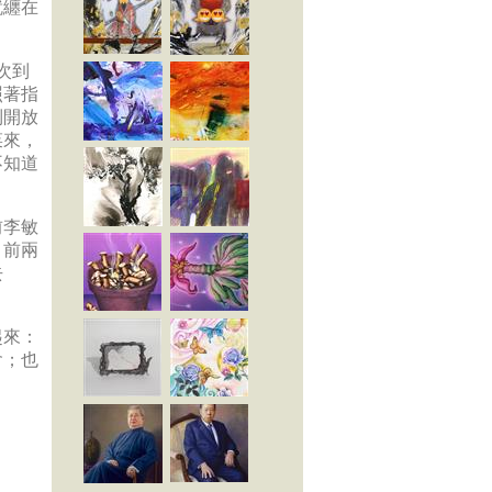
就纏在
次到
照著指
到開放
菜來，
不知道
前李敏
。前兩
去
起來：
會；也