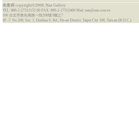
南畫廊 copyright©2008, Nan Gallery
TEL: 886-2-27511155 60 FAX: 886-2-27512460 Mail: nan@nan.com.tw
106 台北市敦化南路一段200號3樓之7
3F.-7, No.200, Sec. 1, Dunhua S. Rd., Da-an District, Taipei City 106, Taiwan (R.O.C.)