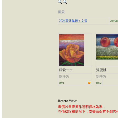
風景
2024零號集錦：文質
2024/0
鍾愛一生
雙蜜桃
劉洋哲
劉洋哲
6971
6972
Recent View:
畫價以畫廊原作證明價格為準，
在價格誤植情況下，南畫廊保有不銷售