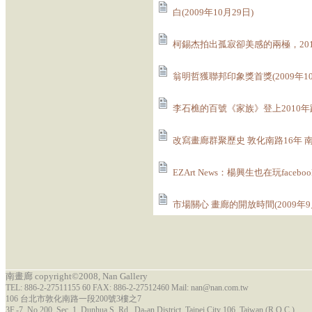
白(2009年10月29日)
柯錫杰拍出孤寂卻美感的兩極，2010桌
翁明哲獲聯邦印象獎首獎(2009年10
李石樵的百號《家族》登上2010年跨
改寫畫廊群聚歷史 敦化南路16年 南畫
EZArt News：楊興生也在玩faceboo
市場關心 畫廊的開放時間(2009年9
南畫廊 copyright©2008, Nan Gallery
TEL: 886-2-27511155 60 FAX: 886-2-27512460 Mail: nan@nan.com.tw
106 台北市敦化南路一段200號3樓之7
3F.-7, No.200, Sec. 1, Dunhua S. Rd., Da-an District, Taipei City 106, Taiwan (R.O.C.)