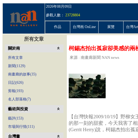
2026年08月09日
參觀人數：
23728804
作品
台灣画 OnLine
展覽
台灣ArtP
所有文章
柯錫杰拍出孤寂卻美感的兩極
關於南
來源 : 南畫廊新聞 NAN news
所有文章
新聞(1129)
南畫廊的故事(35)
日記(626)
剪報(193)
名人部落格(7)
藝術與投資
【台灣快報2009/10/19】
藝評(153)
的那一刻的甜蜜，今天我害了相思病
市場與行情(111)
(Gerrit Herry)說，柯錫杰
台灣畫