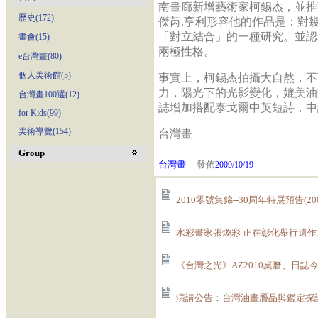
南畫廊新增藝術家柯錫杰，並推薦
歷史(172)
傑芮.亨利形容他的作品是：對
「對立結合」的一種研究。並認
畫會(15)
兩極性格。
e台灣畫(80)
個人美術館(5)
事實上，柯錫杰拍攝大自然，不
力，陽光下的光影變化，媲美油
台灣畫100選(12)
誌增加搭配泰戈爾中英短詩，中
for Kids(99)
美術導覽(154)
台灣畫
Group
台灣畫
發佈
2009/10/19
2010零號集錦--30周年特展預告(20
水彩畫家張煥彩 正在彰化舉行遺作展(
《台灣之光》AZ2010桌曆、日誌今天
演講公告：台灣油畫贗品與鑑定探討(2