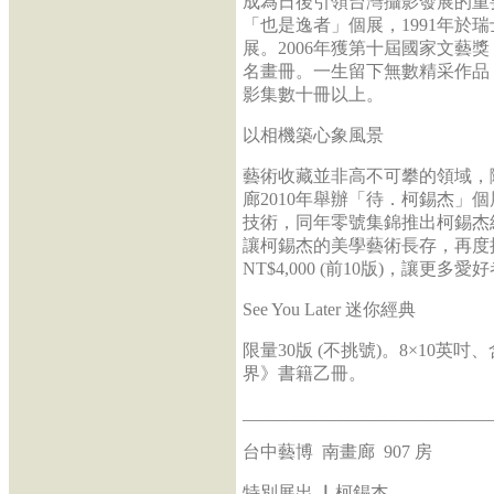
成為日後引領台灣攝影發展的重要
「也是逸者」個展，1991年於瑞士巴塞爾藝術節
展。2006年獲第十屆國家文藝
名畫冊。一生留下無數精采作品
影集數十冊以上。
以相機築心象風景
藝術收藏並非高不可攀的領域，
廊2010年舉辦「待．柯錫杰」個展，展
技術，同年零號集錦推出柯錫杰
讓柯錫杰的美學藝術長存，再度推出「
NT$4,000 (前10版)，讓更
See You Later 迷你經典
限量30版 (不挑號)。8×10英吋、
界》書籍乙冊。
____________________________
台中藝博 南畫廊 907 房
特別展出 ▏柯錫杰