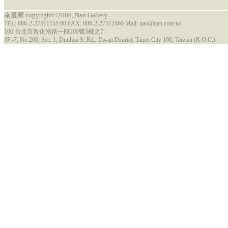
南畫廊 copyright©2008, Nan Gallery
TEL: 886-2-27511155 60 FAX: 886-2-27512460 Mail: nan@nan.com.tw
106 台北市敦化南路一段200號3樓之7
3F.-7, No.200, Sec. 1, Dunhua S. Rd., Da-an District, Taipei City 106, Taiwan (R.O.C.)