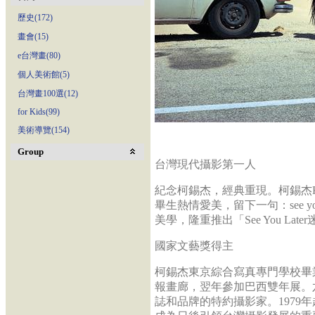
歷史(172)
畫會(15)
e台灣畫(80)
個人美術館(5)
台灣畫100選(12)
for Kids(99)
美術導覽(154)
Group
台灣現代攝影第一人
紀念柯錫杰，經典重現。柯錫杰Kos
畢生熱情愛美，留下一句：see y
美學，隆重推出「See You L
國家文藝獎得主
柯錫杰東京綜合寫真專門學校畢業
報畫廊，翌年參加巴西雙年展。
誌和品牌的特約攝影家。1979