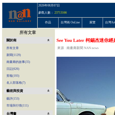
2026年08月07日
參觀人數：
23713166
作品
台灣画 OnLine
展覽
台灣ArtP
所有文章
See You Later 柯錫杰迷
關於南
來源 : 南畫廊新聞 NAN news
所有文章
新聞(1129)
南畫廊的故事(35)
日記(626)
剪報(193)
名人部落格(7)
藝術與投資
藝評(153)
市場與行情(111)
台灣畫