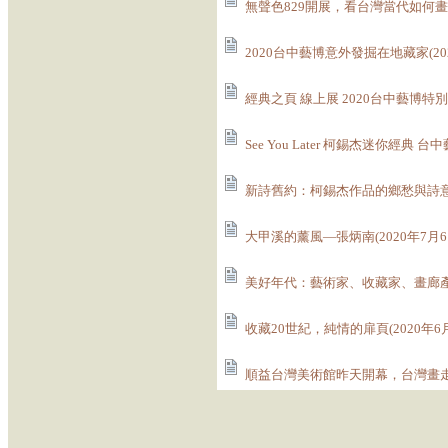
無聲色829開展，看台灣當代如何畫風景
2020台中藝博意外發掘在地藏家(202
經典之頁 線上展 2020台中藝博特別企
See You Later 柯錫杰迷你經典 台
新詩舊約：柯錫杰作品的鄉愁與詩意(2
大甲溪的薰風—張炳南(2020年7月6
美好年代：藝術家、收藏家、畫廊產業
收藏20世紀，純情的扉頁(2020年6月
順益台灣美術館昨天開幕，台灣畫走入社