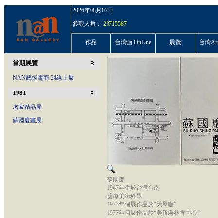
2026年08月07日
參觀人數：
23715587
作品
台灣画 OnLine
展覽
台灣ArtP
當期展覽
NAN藝術電商 24線上展
1981
名家精品展
蘇國慶畫展
蘇國慶
1947年生於台灣台南
藝專美術科畢
1973年個展作品於“天琴廳”
1977年個展作品於“美新處林肯中心“