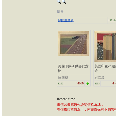
風景
蘇國慶畫展
1981/0
美國印象-1 動靜的對
美國印象-2 
比
近
蘇國慶
蘇國慶
44000
44
8202
8203
Recent View:
畫價以畫廊原作證明價格為準，
在價格誤植情況下，南畫廊保有不銷售