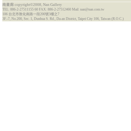
南畫廊 copyright©2008, Nan Gallery
TEL: 886-2-27511155 60 FAX: 886-2-27512460 Mail: nan@nan.com.tw
106 台北市敦化南路一段200號3樓之7
3F.-7, No.200, Sec. 1, Dunhua S. Rd., Da-an District, Taipei City 106, Taiwan (R.O.C.)