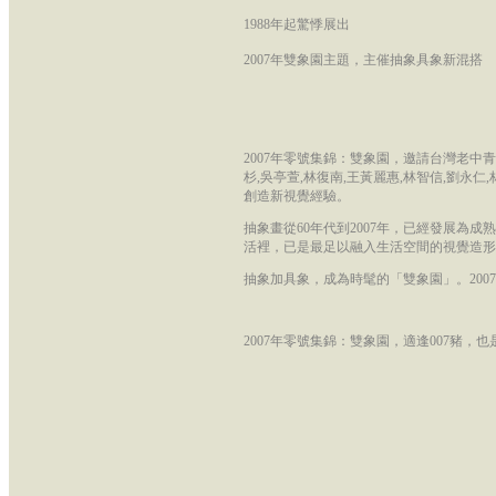
1988年起驚悸展出
2007年雙象園主題，主催抽象具象新混搭
2007年零號集錦：雙象園，邀請台灣老中青畫
杉,吳亭萱,林復南,王黃麗惠,林智信,劉永
創造新視覺經驗。
抽象畫從60年代到2007年，已經發展為
活裡，已是最足以融入生活空間的視覺造形
抽象加具象，成為時髦的「雙象園」。20
2007年零號集錦：雙象園，適逢007豬，