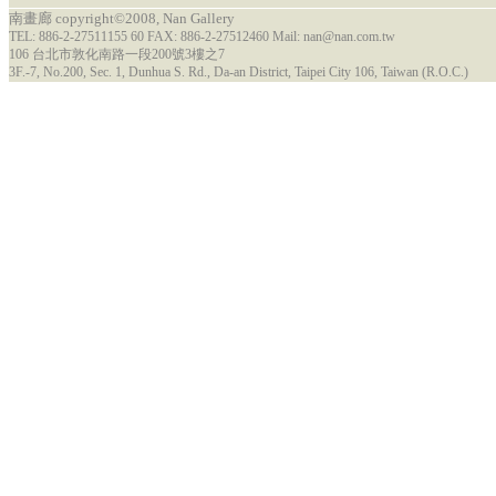
南畫廊 copyright©2008, Nan Gallery
TEL: 886-2-27511155 60 FAX: 886-2-27512460 Mail: nan@nan.com.tw
106 台北市敦化南路一段200號3樓之7
3F.-7, No.200, Sec. 1, Dunhua S. Rd., Da-an District, Taipei City 106, Taiwan (R.O.C.)