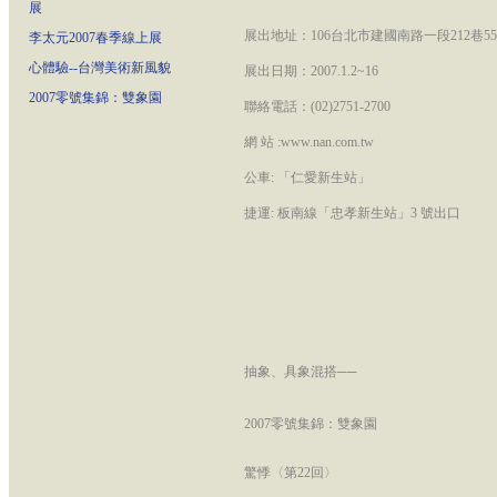
展
展出地址：106台北市建國南路一段212巷5
李太元2007春季線上展
心體驗--台灣美術新風貌
展出日期：2007.1.2~16
2007零號集錦：雙象園
聯絡電話：(02)2751-2700
網 站 :www.nan.com.tw
公車: 「仁愛新生站」
捷運: 板南線「忠孝新生站」3 號出口
抽象、具象混搭──
2007零號集錦：雙象園
驚悸〈第22回〉