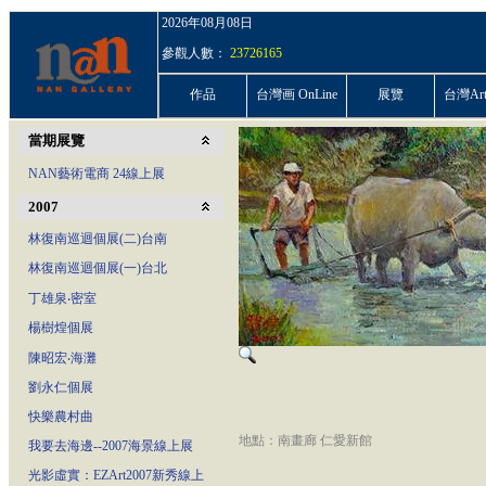
2026年08月08日
參觀人數：
23726165
作品
台灣画 OnLine
展覽
台灣ArtP
當期展覽
NAN藝術電商 24線上展
2007
林復南巡迴個展(二)台南
林復南巡迴個展(一)台北
丁雄泉‧密室
楊樹煌個展
陳昭宏‧海灘
劉永仁個展
快樂農村曲
地點：南畫廊 仁愛新館
我要去海邊--2007海景線上展
光影虛實：EZArt2007新秀線上