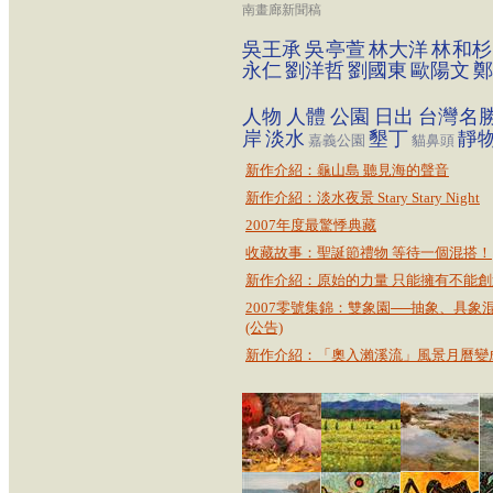
南畫廊新聞稿
吳王承
吳亭萱
林大洋
林和杉
永仁
劉洋哲
劉國東
歐陽文
鄭
人物
人體
公園
日出
台灣名
岸
淡水
墾丁
靜
嘉義公園
貓鼻頭
新作介紹：龜山島 聽見海的聲音
新作介紹：淡水夜景 Stary Stary Night
2007年度最驚悸典藏
收藏故事：聖誕節禮物 等待一個混搭！
新作介紹：原始的力量 只能擁有不能創
2007零號集錦：雙象園──抽象、具象
(公告)
新作介紹：「奧入瀨溪流」風景月曆變