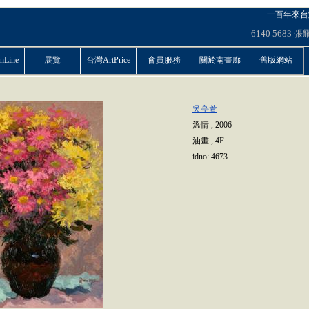
一百年來台
6140
5683
張
Line
展覽
台灣ArtPrice
會員服務
關於南畫廊
舊版網站
吳亭萱
溫情
,
2006
油畫
,
4F
idno:
4673