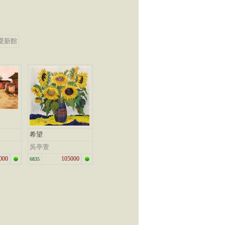
愛新館
希望
吳亭萱
000
105000
6835