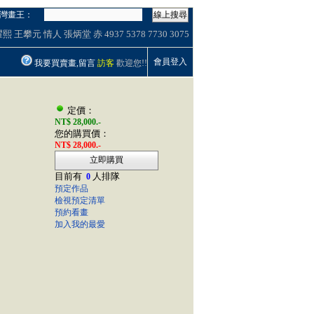
灣畫王：
線上搜尋
耀熙
王攀元
情人
張炳堂 赤
4937
5378
7730
3075
會員登入
我要買賣畫,留言
訪客
歡迎您!!
定價：
NT$ 28,000.-
您的購買價：
NT$ 28,000.-
立即購買
目前有
人排隊
0
預定作品
檢視預定清單
預約看畫
加入我的最愛