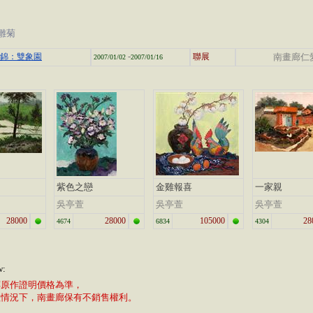
雛菊
-
集錦：雙象園
聯展
南畫廊仁
2007/01/02
2007/01/16
紫色之戀
金雞報喜
一家親
吳亭萱
吳亭萱
吳亭萱
28000
28000
105000
28
4674
6834
4304
w:
廊原作證明價格為準，
植情況下，南畫廊保有不銷售權利。