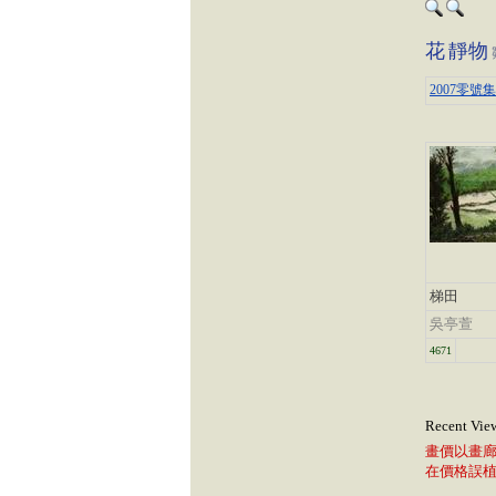
花
靜物
2007零號
梯田
吳亭萱
4671
Recent Vie
畫價以畫
在價格誤