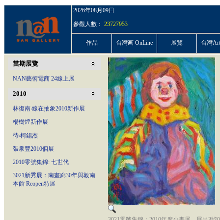
2026年08月09日
參觀人數：
23727953
作品
台灣画 OnLine
展覽
台灣ArtP
當期展覽
NAN藝術電商 24線上展
2010
林復南‧線在抽象2010新作展
楊樹煌新作展
待‧柯錫杰
張泉豐2010個展
2010零號集錦: 七世代
3021新秀展：南畫廊30年與敦南
本館 Reopen特展
3021零號集錦：2010年度小畫展，展出3