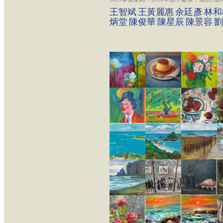
王智斌
王黃麗惠
余廷彥
林和
炳堂
陳俊華
陳星辰
陳景容
劉