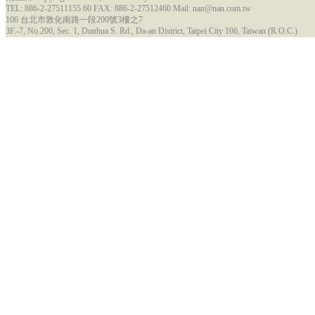
TEL: 886-2-27511155 60 FAX: 886-2-27512460 Mail: nan@nan.com.tw
106 台北市敦化南路一段200號3樓之7
3F.-7, No.200, Sec. 1, Dunhua S. Rd., Da-an District, Taipei City 106, Taiwan (R.O.C.)