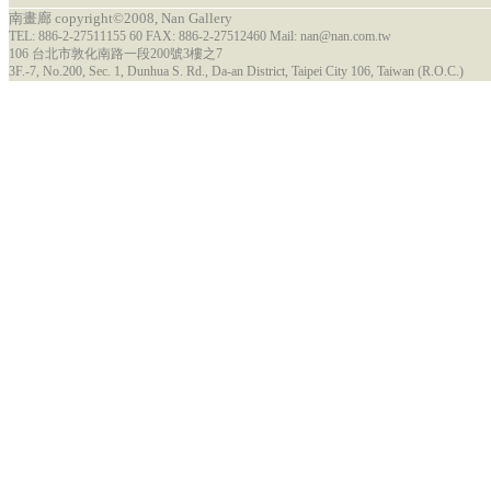
南畫廊 copyright©2008, Nan Gallery
TEL: 886-2-27511155 60 FAX: 886-2-27512460 Mail: nan@nan.com.tw
106 台北市敦化南路一段200號3樓之7
3F.-7, No.200, Sec. 1, Dunhua S. Rd., Da-an District, Taipei City 106, Taiwan (R.O.C.)