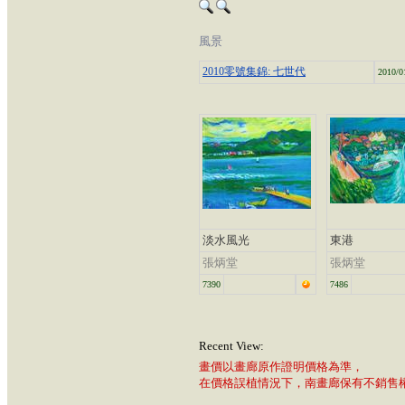
風景
2010零號集錦: 七世代
2010/0
淡水風光
東港
張炳堂
張炳堂
7390
7486
Recent View:
畫價以畫廊原作證明價格為準，
在價格誤植情況下，南畫廊保有不銷售