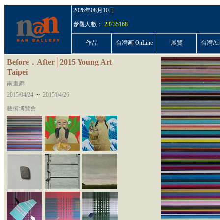
2026年08月10日
參觀人數：
23735168
作品
台灣画 OnLine
展覽
台灣ArtP
Before．After│2015 Young Art
Taipei
南畫廊
~
2015/04/24
2015/04/26
藝術博覽會