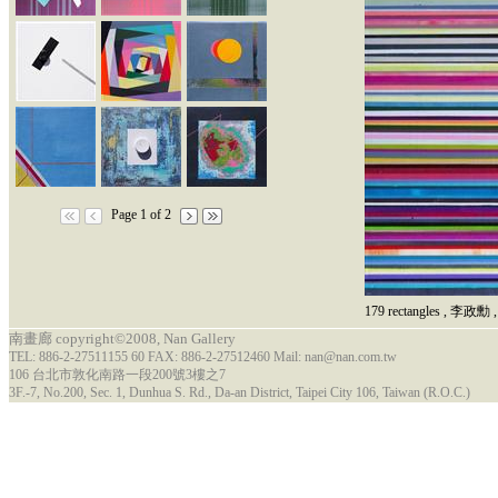
Page 1 of 2
179 rectangles
,
李政勳
,
南畫廊 copyright©2008, Nan Gallery
TEL: 886-2-27511155 60 FAX: 886-2-27512460 Mail: nan@nan.com.tw
106 台北市敦化南路一段200號3樓之7
3F.-7, No.200, Sec. 1, Dunhua S. Rd., Da-an District, Taipei City 106, Taiwan (R.O.C.)