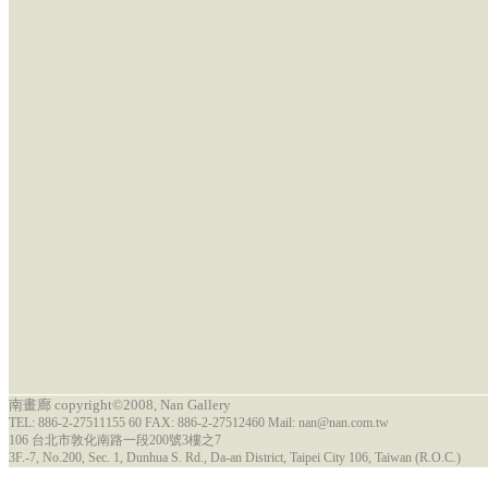
南畫廊 copyright©2008, Nan Gallery
TEL: 886-2-27511155 60 FAX: 886-2-27512460 Mail: nan@nan.com.tw
106 台北市敦化南路一段200號3樓之7
3F.-7, No.200, Sec. 1, Dunhua S. Rd., Da-an District, Taipei City 106, Taiwan (R.O.C.)