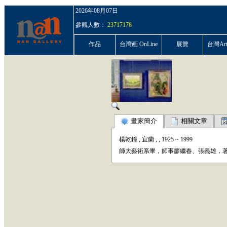
2026年08月07日
參觀人數：
23717178
作品
台灣画 OnLine
展覽
台灣ArtP
畫家簡介
相關文章
楊乾鐘
,
宜蘭
,
,
1925
~
1999
師大藝術系畢，師事廖繼春、張義雄，著