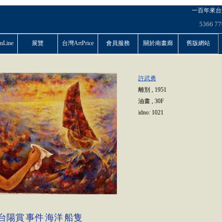
一百年來台
5366
77
Line
展覽
台灣ArtPrice
會員服務
關於南畫廊
舊版網站
許武勇
離別
,
1951
油畫
,
30F
idno:
1021
台陽賞
事件
海洋
船隻