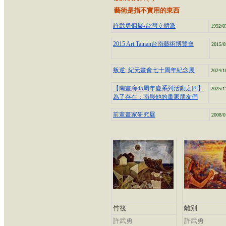
藝術是指不實用的東西
許武勇個展-台灣立體派
1992/0
2015 Art Tainan台南藝術博覽會
2015/0
叛逆: 紀元畫會七十周年紀念展
2024/1
【南畫廊45周年慶系列活動之四】
2025/1
為了存在：南與他的畫家朋友們
前輩畫家研究展
2008/0
竹筏
離別
許武勇
許武勇