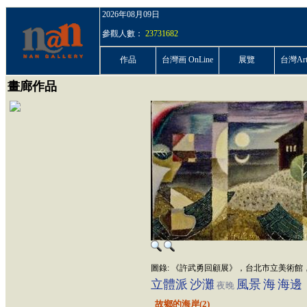
2026年08月09日
參觀人數：
23731682
作品
台灣画 OnLine
展覽
台灣ArtP
畫廊作品
圖錄: 《許武勇回顧展》，台北市立美術館，台
立體派
沙灘
風景
海
海邊
夜晚
故鄉的海岸(2)