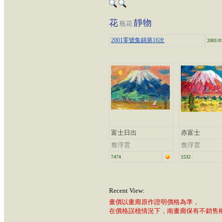
花
靜物
瓶花
2001零號集錦第16次
2001/0
富士日出
赤富士
詹浮雲
詹浮雲
7474
1532
Recent View:
畫價以畫廊原作證明價格為準，
在價格誤植情況下，南畫廊保有不銷售