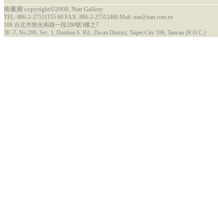
南畫廊 copyright©2008, Nan Gallery
TEL: 886-2-27511155 60 FAX: 886-2-27512460 Mail: nan@nan.com.tw
106 台北市敦化南路一段200號3樓之7
3F.-7, No.200, Sec. 1, Dunhua S. Rd., Da-an District, Taipei City 106, Taiwan (R.O.C.)