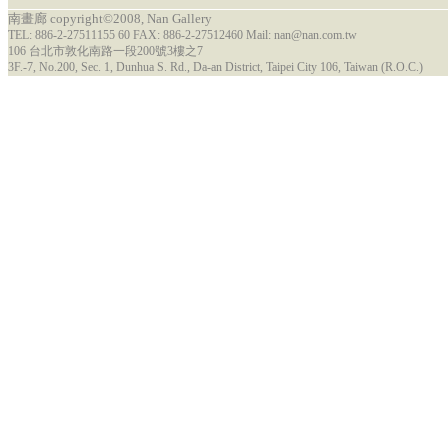
南畫廊 copyright©2008, Nan Gallery
TEL: 886-2-27511155 60 FAX: 886-2-27512460 Mail: nan@nan.com.tw
106 台北市敦化南路一段200號3樓之7
3F.-7, No.200, Sec. 1, Dunhua S. Rd., Da-an District, Taipei City 106, Taiwan (R.O.C.)