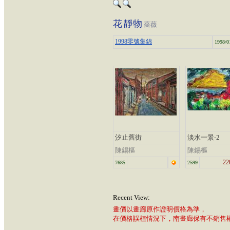
花
靜物
薔薇
1998零號集錦
1998/0
汐止舊街
淡水一景-2
陳錫樞
陳錫樞
22
7685
2599
Recent View:
畫價以畫廊原作證明價格為準，
在價格誤植情況下，南畫廊保有不銷售