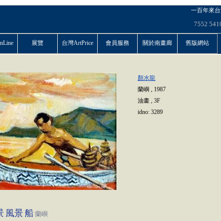
一百年來台
7552
541
Line
展覽
台灣ArtPrice
會員服務
關於南畫廊
舊版網站
顏水龍
蘭嶼
,
1987
油畫
,
3F
idno:
3289
景
風景
船
蘭嶼