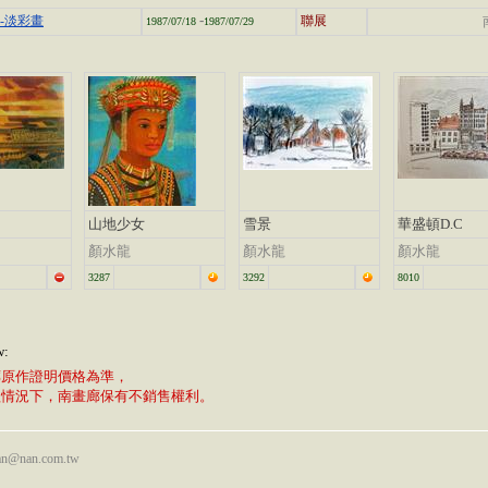
-
-淡彩畫
聯展
1987/07/18
1987/07/29
山地少女
雪景
華盛頓D.C
顏水龍
顏水龍
顏水龍
3287
3292
8010
w:
廊原作證明價格為準，
植情況下，南畫廊保有不銷售權利。
nan@nan.com.tw