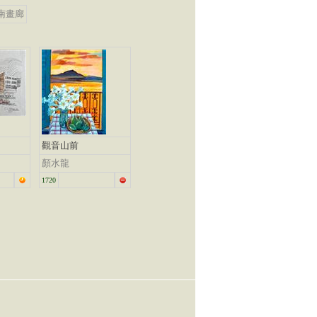
南畫廊
觀音山前
顏水龍
1720