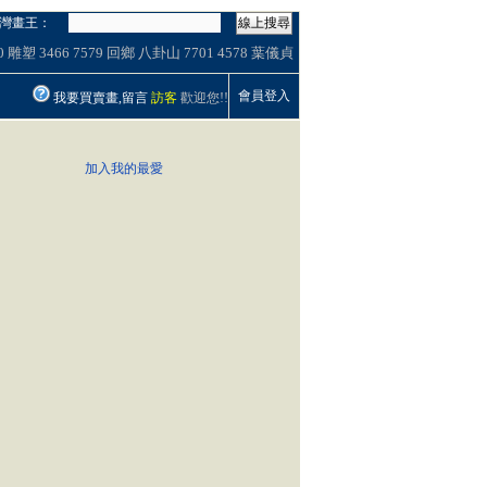
灣畫王：
線上搜尋
0
雕塑
3466
7579
回鄉
八卦山
7701
4578
葉儀貞
會員登入
我要買賣畫,留言
訪客
歡迎您!!
加入我的最愛