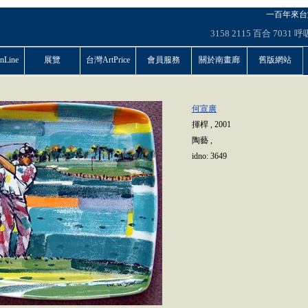
一百年來台
3158
2115
百合
7031
呼
Line
展覽
台灣ArtPrice
會員服務
關於南畫廊
舊版網站
何宣廣
揮桿
,
2001
陶藝
,
idno:
3649