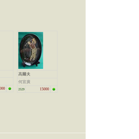
高爾夫
何宣廣
000
15000
2529