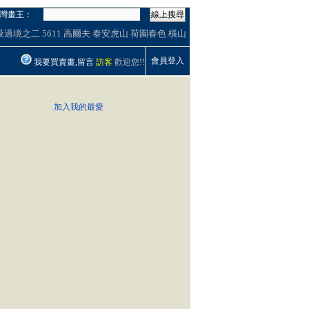
灣畫王：
線上搜尋
吸過境之二
5611
高爾夫
泰安虎山
荷園春色
橫山
會員登入
我要買賣畫,留言
訪客
歡迎您!!
加入我的最愛