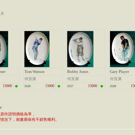
爾夫
mer
Tom Watson
Bobby Jones
Gary Player
何宣廣
何宣廣
何宣廣
15000
15000
15000
15
2526
2527
2528
w:
廊原作證明價格為準，
植情況下，南畫廊保有不銷售權利。