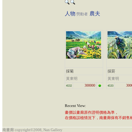
人物
農夫
勞動者
採菊
採菸
黃東明
黃東明
300000
300
4532
4533
Recent View:
畫價以畫廊原作證明價格為準，
在價格誤植情況下，南畫廊保有不銷售
南畫廊 copyright©2008, Nan Gallery