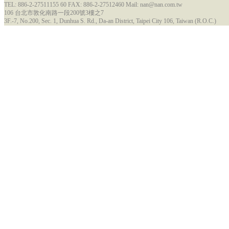
TEL: 886-2-27511155 60 FAX: 886-2-27512460 Mail: nan@nan.com.tw
106 台北市敦化南路一段200號3樓之7
3F.-7, No.200, Sec. 1, Dunhua S. Rd., Da-an District, Taipei City 106, Taiwan (R.O.C.)