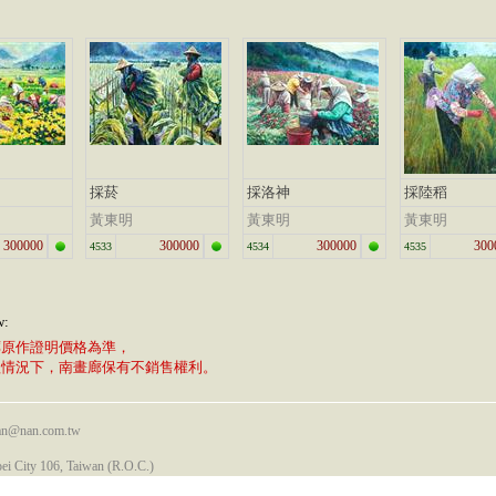
採菸
採洛神
採陸稻
黃東明
黃東明
黃東明
300000
300000
300000
300
4533
4534
4535
w:
廊原作證明價格為準，
植情況下，南畫廊保有不銷售權利。
nan@nan.com.tw
pei City 106, Taiwan (R.O.C.)