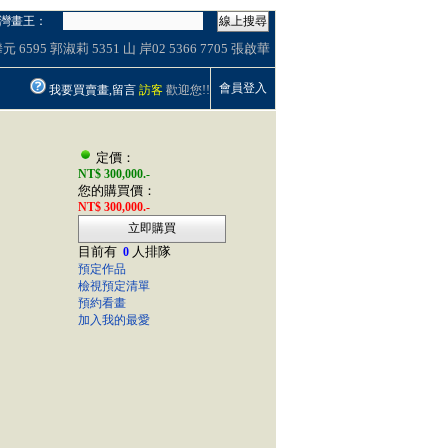
灣畫王：
線上搜尋
攀元
6595
郭淑莉
5351
山
岸02
5366
7705
張啟華
會員登入
我要買賣畫,留言
訪客
歡迎您!!
定價：
NT$ 300,000.-
您的購買價：
NT$ 300,000.-
立即購買
目前有
人排隊
0
預定作品
檢視預定清單
預約看畫
加入我的最愛