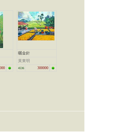
曬金針
黃東明
000
300000
4536