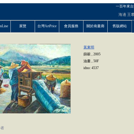
一百年來台
海邊
王
Line
展覽
台灣ArtPrice
會員服務
關於南畫廊
舊版網站
黃東明
篩穀
,
2005
油畫
,
50F
idno:
4537
動者