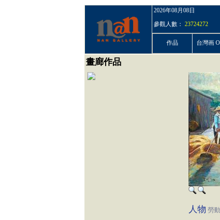
2026年08月08日
參觀人數：
23724272
作品
台灣画 On
畫廊作品
人物
勞