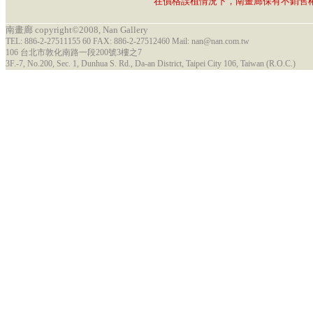
在價格誤植情況下，南畫廊保有不銷售
南畫廊 copyright©2008, Nan Gallery
TEL: 886-2-27511155 60 FAX: 886-2-27512460 Mail: nan@nan.com.tw
106 台北市敦化南路一段200號3樓之7
3F.-7, No.200, Sec. 1, Dunhua S. Rd., Da-an District, Taipei City 106, Taiwan (R.O.C.)