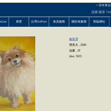
一百年來台
讀書
蘭香
766
Line
展覽
台灣ArtPrice
會員服務
關於南畫廊
舊版網站
賴英澤
博美犬
,
2006
油畫
,
2F
idno:
5035