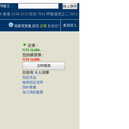
灣畫王：
線上搜尋
6
夜幕
3158
2115
百合
7031
呼吸過境之二
5611
會員登入
我要買賣畫,留言
訪客
歡迎您!!
定價：
NT$ 16,000.-
您的購買價：
NT$ 16,000.-
立即購買
目前有
人排隊
0
預定作品
檢視預定清單
預約看畫
加入我的最愛