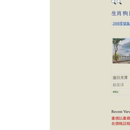
生肖
狗
2008零號
遊日月潭
賴英澤
4962
Recent Vie
畫價以畫
在價格誤