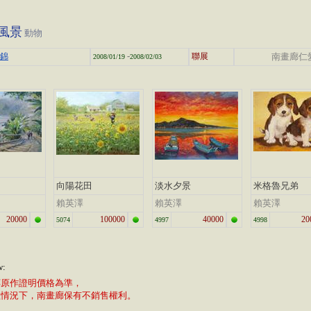
風景
動物
-
集錦
聯展
南畫廊仁
2008/01/19
2008/02/03
向陽花田
淡水夕景
米格魯兄弟
賴英澤
賴英澤
賴英澤
20000
100000
40000
20
5074
4997
4998
w:
廊原作證明價格為準，
植情況下，南畫廊保有不銷售權利。