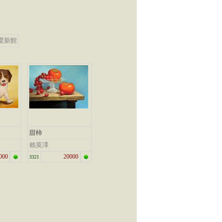
愛新館
甜柿
賴英澤
000
20000
3321