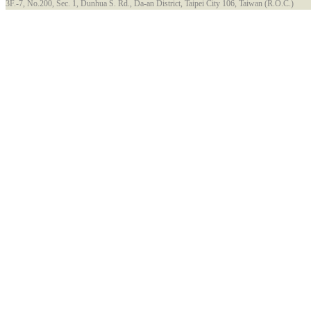
3F.-7, No.200, Sec. 1, Dunhua S. Rd., Da-an District, Taipei City 106, Taiwan (R.O.C.)