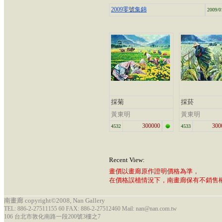
2009零號集錦
2009/0
採菊
採菸
黃東明
黃東明
300000
300
4532
4533
Recent View:
畫價以畫廊原作證明價格為準，
在價格誤植情況下，南畫廊保有不銷售
南畫廊 copyright©2008, Nan Gallery
TEL: 886-2-27511155 60 FAX: 886-2-27512460 Mail: nan@nan.com.tw
106 台北市敦化南路一段200號3樓之7