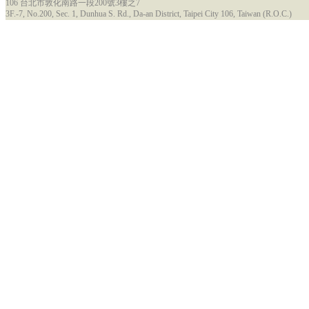
106 台北市敦化南路一段200號3樓之7
3F.-7, No.200, Sec. 1, Dunhua S. Rd., Da-an District, Taipei City 106, Taiwan (R.O.C.)