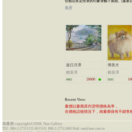
切都在疾走快筆的印象筆觸下展開。(畫家自
風景
遊日月潭
博美犬
賴英澤
賴英澤
20000
16
4962
5035
Recent View:
畫價以畫廊原作證明價格為準，
在價格誤植情況下，南畫廊保有不銷售
南畫廊 copyright©2008, Nan Gallery
TEL: 886-2-27511155 60 FAX: 886-2-27512460 Mail: nan@nan.com.tw