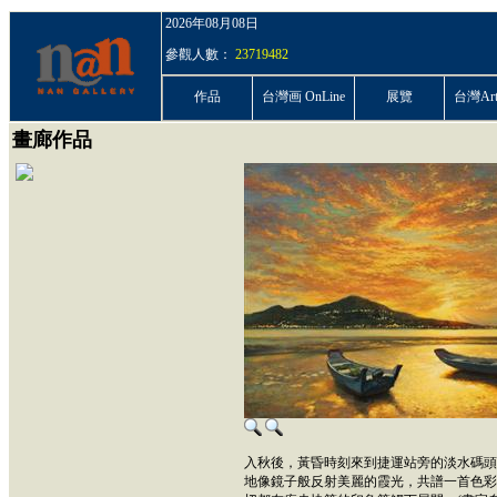
2026年08月08日
參觀人數：
23719482
作品
台灣画 OnLine
展覽
台灣ArtP
畫廊作品
入秋後，黃昏時刻來到捷運站旁的淡水碼頭
地像鏡子般反射美麗的霞光，共譜一首色彩