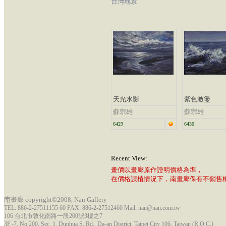
台灣地景
天光水影
紫色激盪
蘇宗雄
蘇宗雄
6429
6430
Recent View:
畫價以畫廊原作證明價格為準，
在價格誤植情況下，南畫廊保有不銷售
南畫廊 copyright©2008, Nan Gallery
TEL: 886-2-27511155 60 FAX: 886-2-27512460 Mail: nan@nan.com.tw
106 台北市敦化南路一段200號3樓之7
3F.-7, No.200, Sec. 1, Dunhua S. Rd., Da-an District, Taipei City 106, Taiwan (R.O.C.)