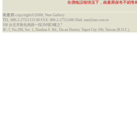
在價格誤植情況下，南畫廊保有不銷售
南畫廊 copyright©2008, Nan Gallery
TEL: 886-2-27511155 60 FAX: 886-2-27512460 Mail: nan@nan.com.tw
106 台北市敦化南路一段200號3樓之7
3F.-7, No.200, Sec. 1, Dunhua S. Rd., Da-an District, Taipei City 106, Taiwan (R.O.C.)