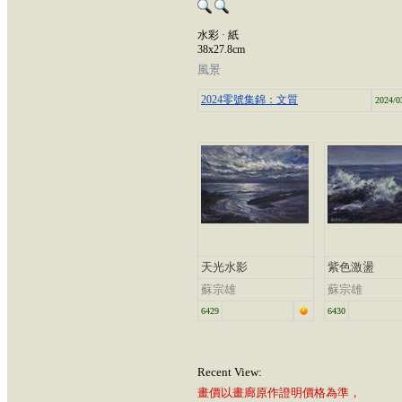
水彩 · 紙
38x27.8cm
風景
2024零號集錦：文質
2024/0
天光水影
紫色激盪
蘇宗雄
蘇宗雄
6429
6430
Recent View:
畫價以畫廊原作證明價格為準，