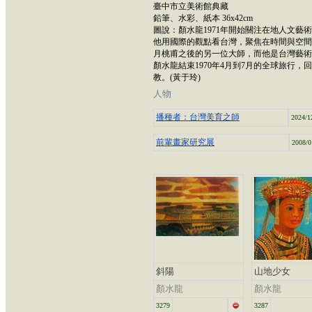
臺中市立美術館典藏
鉛筆、水彩、紙本 36x42cm
圖說：顏水龍1971年開始關注在地人文
他用國際的觀點看台灣，聚焦在時間與空間
月桃甫之後的另一位大師，而他是台灣藝術
顏水龍結束1970年4月到7月的全球旅行
教。(黃于玲)
人物
播種者：台灣美育之師
2024/1
前輩畫家研究展
2008/0
斜陽
山地少女
顏水龍
顏水龍
3279
3287