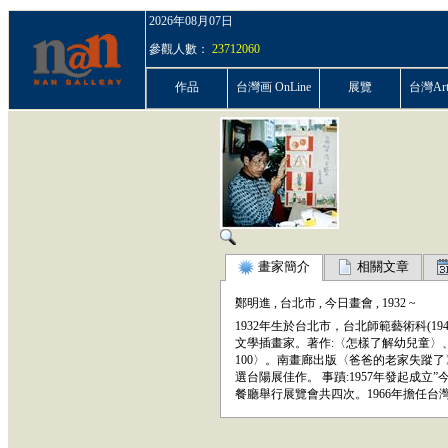
2026年08月07日
參觀人數：
23712060
作品
台灣画 OnLine
展覽
台灣ArtP
畫家簡介
相關文章
鄭明進
,
台北市
,
今日畫會
,
1932
~
1932年生於台北市，台北師範藝術科(1
文學插畫家。著作:〈怎樣了解幼兒童〉
100〉。南畫廊出版〈爸爸的老家失蹤了〉
選台陽展佳作。 事蹟:1957年發起成立”
餐廳舉行展覽會共四次。1966年擔任台