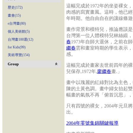
這幅完成於1972年的坐姿裸女，
歷史(172)
肉感的寫實畫風。這時，他已經
畫會(15)
年時期。他自由自在的讓線條遊
e台灣畫(80)
畫作背景和模特兒，推論應該是
個人美術館(5)
台灣第一位人體模特兒林絲緞，
台灣畫100選(12)
春
1973年自師大退休，之前
for Kids(99)
繼春
雲和畫室時期的學生表示，
感。
美術導覽(154)
Group
這幅完成於畫家去世前四年的裸
兒保存,1972年,
廖繼春
畫.」
畫中以瑰麗的紅綠對比為主色，
陳的土黃色調。畫中婦女抬起雙
幅畫的氣氛不再「俯首沉思」，
只有四號的裸女，2004年元旦
出。
2004年零號集錦關鍵報導