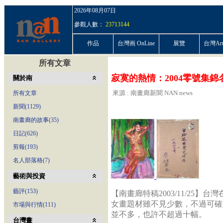
2026年08月07日
參觀人數：
23713144
作品
台灣画 OnLine
展覽
台灣ArtP
所有文章
寂寞的熱情：2004零號集錦
關於南
來源 : 南畫廊新聞 NAN news
所有文章
新聞(1129)
南畫廊的故事(35)
日記(626)
剪報(193)
名人部落格(7)
藝術與投資
藝評(153)
【南畫廊特稿2003/11/25
女畫題材雖不見少數，不過可確
市場與行情(111)
並不多，也許不超過十幅。
台灣畫