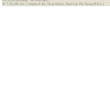
106 台北市敦化南路一段200號3樓之7
3F.-7, No.200, Sec. 1, Dunhua S. Rd., Da-an District, Taipei City 106, Taiwan (R.O.C.)