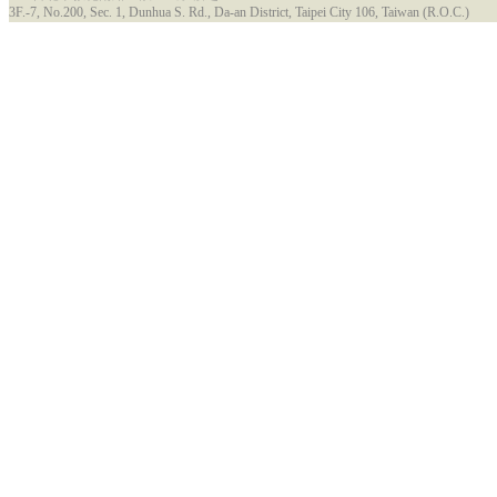
3F.-7, No.200, Sec. 1, Dunhua S. Rd., Da-an District, Taipei City 106, Taiwan (R.O.C.)