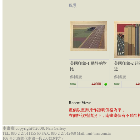
風景
美國印象-1 動靜的對
美國印象-2 
比
近
蘇國慶
蘇國慶
44000
44
8202
8203
Recent View:
畫價以畫廊原作證明價格為準，
在價格誤植情況下，南畫廊保有不銷售
南畫廊 copyright©2008, Nan Gallery
TEL: 886-2-27511155 60 FAX: 886-2-27512460 Mail: nan@nan.com.tw
106 台北市敦化南路一段200號3樓之7