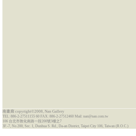
南畫廊 copyright©2008, Nan Gallery
TEL: 886-2-27511155 60 FAX: 886-2-27512460 Mail: nan@nan.com.tw
106 台北市敦化南路一段200號3樓之7
3F.-7, No.200, Sec. 1, Dunhua S. Rd., Da-an District, Taipei City 106, Taiwan (R.O.C.)