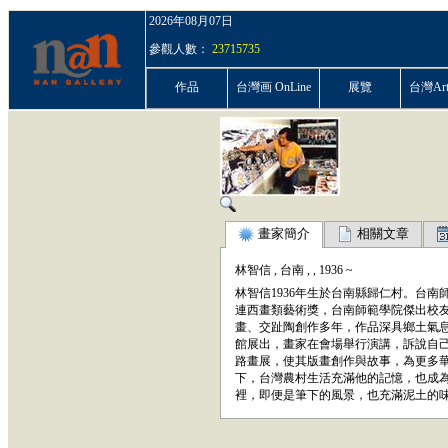
2026年08月07日
參觀人數：
23715735
作品
台灣画 OnLine
展覽
台灣ArtP
畫家簡介
相關文章
林智信
,
台南
,
,
1936
~
林智信1936年生於台南縣歸仁村。台南師
連西畫類藝術獎，台南師範學院傑出校
畫、交趾陶創作多年，作品深具鄉土氣息
館展出，畫家在會場舉行演講，訴說自己
路畫展，使其版畫創作與故事，為更多華
下，台灣農村生活充滿他的記憶，也成
裡，即便是筆下的風景，也充滿泥土的