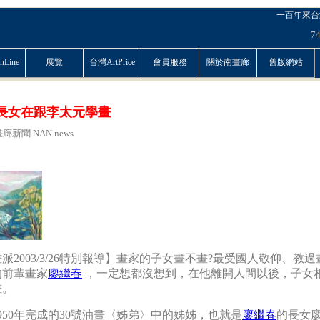
一百年來台
7
Line
展覽
台灣ArtPrice
會員服務
關於南畫廊
舊版網站
長女在跟李太元學畫
廊新聞 NAN news
派2003/3/26特別報導】畫家的子女畫不畫?最受國人敬仰、教過
的前輩畫家
廖繼春
，一定想都沒想到，在他離開人間以後，子女
畫。
1950年完成的30號油畫〈姊弟〉中的姊姊，也就是
廖繼春
的長女