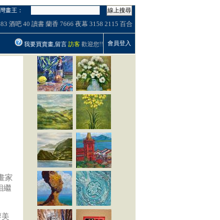
灣畫王：
線上搜尋
483
酒吧
40
讀書
蘭香
7666
夜幕
3158
2115
百合
會員登入
我要買賣畫,留言
訪客
歡迎您!!
畫家
相繼
廖美