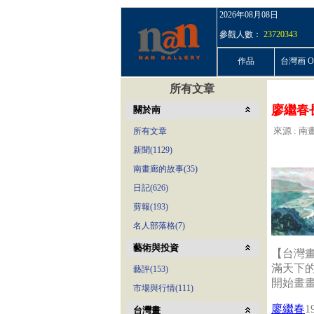
2026年08月08日
參觀人數：
23720343
作品
台灣画 On
所有文章
廖繼春
關於南
來源 : 南畫
所有文章
新聞(1129)
南畫廊的故事(35)
日記(626)
剪報(193)
名人部落格(7)
藝術與投資
【台灣畫
滿天下
藝評(153)
開始畫
市場與行情(111)
廖繼春
台灣畫