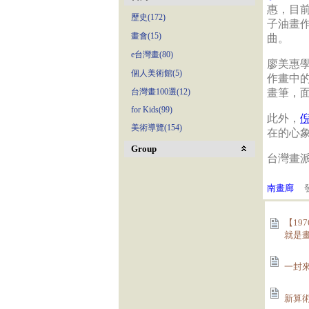
惠，目
歷史(172)
子油畫
畫會(15)
曲。
e台灣畫(80)
廖美惠
個人美術館(5)
作畫中
台灣畫100選(12)
畫筆，
for Kids(99)
此外，
美術導覽(154)
在的心
Group
台灣畫
南畫廊
發
【19
就是畫(
一封來
新算術(