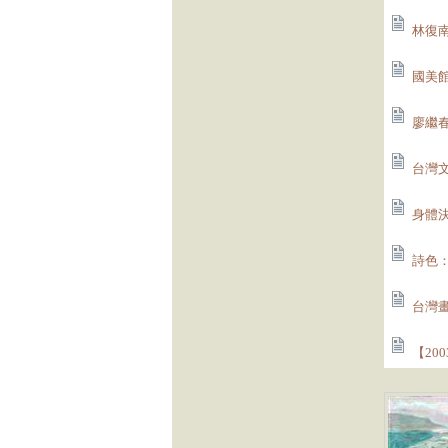
林復南
國美館
廖繼春
台灣文
身體決
詩色：
台灣畫
【20