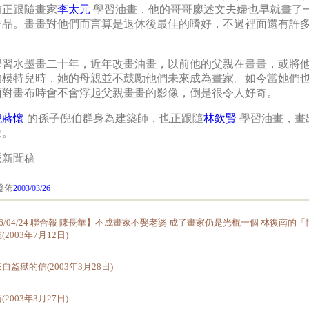
前正跟隨畫家
李太元
學習油畫，他的哥哥廖述文夫婦也早就畫了
作品。畫畫對他們而言算是退休後最佳的嗜好，不過裡面還有許
學習水墨畫二十年，近年改畫油畫，以前他的父親在畫畫，或將
的模特兒時，她的母親並不鼓勵他們未來成為畫家。如今當她們
面對畫布時會不會浮起父親畫畫的影像，倒是很令人好奇。
倪蔣懷
的孫子倪伯群身為建築師，也正跟隨
林欽賢
學習油畫，畫
象。
派新聞稿
佈
2003/03/26
76/04/24 聯合報 陳長華】不成畫家不娶老婆 成了畫家仍是光棍一個 林復南的
2003年7月12日)
自監獄的信(2003年3月28日)
2003年3月27日)