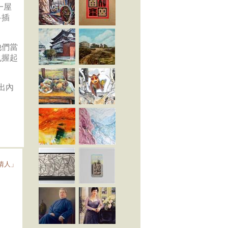
一屋
多插
他們當
也握起
出內
「情人」