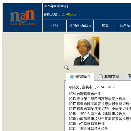
2026年08月06日
參觀人數：
23705585
作品
台灣画 OnLine
展覽
台灣ArtP
畫家簡介
相關文章
歐陽文
,
嘉義市
,
,
1924
~
2012
1924 台灣嘉義市出生
1943 東京第二早稻田高等學院文科畢
1947 嘉義市國民教育視導委員會藝術科
1947 嘉義市36年度美術節中小學美術
1948－1950 台南市永福國民學校教員
1950 台南師範學校38年度教育實習指導
1950 白色恐怖時期被補
1951－1962 被監禁火燒島