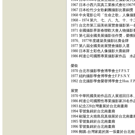
1967 日本小西六寫真工業株式會社196
1967 日本松竹少女歌劇團攝影比賽銅獎
1968 中央電影公司「生命之歌」人像
1968－1974 第六、七、八、九、十、
1971 台北市第三屆美術展覽會攝影第一
1971 全國攝影界新春聯歡大會人物攝
1971 第七屆全國美展攝影佳作獎，榮
1976、1977年度建築美攝影比賽金牌
1977 第八屆全國美術展覽會攝影入選
1980 日本富士彩色人像攝影大賽銀牌
1986 柯達公司國際專業攝影家作品 水
榮銜
1970 台北市攝影學會博學會士F.P.S.T
1977 紐約攝影學會博學會士F.P.S.N.Y.
1992 台北攝影學會榮譽博學會士Hon. F.P.S
展覽
1970 中華民國美術作品百人展巡回日
1986 柯達公司國際性專業攝影家20
1993 紀念228台灣畫展於台北南畫廊
1994 零號集錦於台北南畫廊
1994 歐陽文火燒島寫真個展於台北南畫
1995 零號集錦於台北南畫廊
1996 零號集錦於台北南畫廊
1996 郵購-台灣家庭的第一張畫於台北