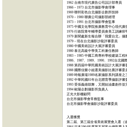
1962 台南市現代廣告公司設計部專員
1966－1973 台北市攝影學會理事
1969 聯邦彩色台北攝影企劃所技師
1970－1980 聯廣公司攝影部經理
1973－1991 台北市攝影學會監事
1975 中國文化學院推廣教育中心現代
1976 行政院青年輔導委員會美工訓練
1979 新聞處新生報合辦「我愛台北」
1979－現在台北攝影沙龍評審委員
1980 中國美術設計大展評審委員
1980 泰北高級中學美工科兼任教師
1983－1985 中國工商專科學校建築工
1986、1987、1989、1990、199
1988 第四屆中華民國美術設計大展評審
1988 國際佳樂小姐選美攝影比賽評審委
1989 時報廣場1989名家攝影系列講
1992 中華民國81年台北體育季攝影評審
1993 受張義雄鼓舞，又開始油畫創作
1994 歐陽企劃攝影所負責人
正光大影棚顧問
台北市攝影學會常務監事
台北市攝影學會攝影沙龍評審委員
入選獲獎
第二屆、第三屆全省美術展覽會入選（
1964 日本1964年度第五屆富士攝影賽